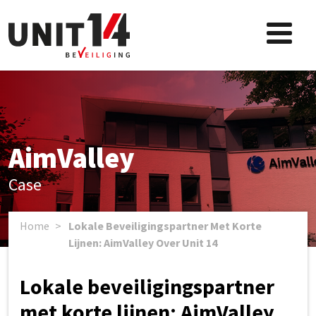
AimValley
Case
Home
>
Lokale Beveiligingspartner Met Korte
Lijnen: AimValley Over Unit 14
Lokale beveiligingspartner
met korte lijnen: AimValley