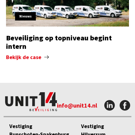
Nieuws
Beveiliging op topniveau begint
intern
Bekijk de case
info@unit14.nl
Vestiging
Vestiging
Bunschoten-Spakenburg
Hilversum