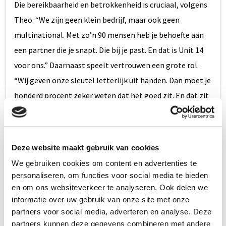
Die bereikbaarheid en betrokkenheid is cruciaal, volgens
Theo: “We zijn geen klein bedrijf, maar ook geen
multinational. Met zo’n 90 mensen heb je behoefte aan
een partner die je snapt. Die bij je past. En dat is Unit 14
voor ons.” Daarnaast speelt vertrouwen een grote rol.
“Wij geven onze sleutel letterlijk uit handen. Dan moet je
honderd procent zeker weten dat het goed zit. En dat zit
het.”
Korte lijnen, directe actie
Deze website maakt gebruik van cookies
Wat Theo waardeert aan de samenwerking met Unit 14,
We gebruiken cookies om content en advertenties te
is vooral het persoonlijke contact en de snelheid van
personaliseren, om functies voor social media te bieden
schakelen. “Als er iets is, word ik direct gebeld. Eerst door
en om ons websiteverkeer te analyseren. Ook delen we
de centrale en als het nodig is word ik doorgeschakeld
informatie over uw gebruik van onze site met onze
naar een surveillant. Geen lange wachttijden, geen
partners voor social media, adverteren en analyse. Deze
partners kunnen deze gegevens combineren met andere
gedoe. We regelen het gewoon.”