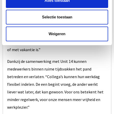
Alles toestaan
Sommige ondernemers zien beveiliging als een
kostenpost. Theo ziet dat anders. “Natuurlijk is het
Selectie toestaan
preventief. Maar het levert ons vooral rust en flexibiliteit
op. Wij hoeven niet zelf mensen aan te wijzen die openen
Weigeren
en sluiten. Dat voorkomt gedoe. Zoals afstemmen wie er
wanneer is of wat te doen als degene met de sleutel ziek
of met vakantie is.”
Dankzij de samenwerking met Unit 14 kunnen
medewerkers binnen ruime tijdsvakken het pand
betreden en verlaten. “Collega’s kunnen hun werkdag
flexibel indelen. De een begint vroeg, de ander werkt
liever wat later, dat kan gewoon. Voor ons betekent het
minder regelwerk, voor onze mensen meer vrijheid en
werkplezier.”