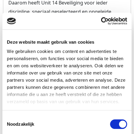
Daarom heeft Unit 14 Beveiliging voor ieder
discipline, speciaal geselecteerd en opgeleide
beveiligers, welke intern worden getraind voor een
specifieke sector. Uiteraard houden wij onze
medewerkers up-to-date over de nieuwste
Deze website maakt gebruik van cookies
ontwikkelingen en implementeren wij deze binnen
We gebruiken cookies om content en advertenties te
onze organisatie alleen dan, als het onze service en
personaliseren, om functies voor social media te bieden
kwaliteit van dienstverlening kan verhogen.
en om ons websiteverkeer te analyseren. Ook delen we
informatie over uw gebruik van onze site met onze
Uiteraard verricht Unit 14 Beveiliging haar
partners voor social media, adverteren en analyse. Deze
partners kunnen deze gegevens combineren met andere
beveiligingswerkzaamheden als, een door het
informatie die u aan ze heeft verstrekt of die ze hebben
ministerie van Veiligheid en Justitie erkend
verzameld op basis van uw gebruik van hun services.
particuliere beveiligingsorganisatie, met landelijke
toelating onder nr. ND 1297. Onze organisatie is
Toestemmingsselectie
een ECABO-erkend leerbedrijf.
Noodzakelijk