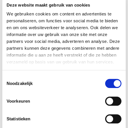
Deze website maakt gebruik van cookies
Bunschoten-Spakenburg
033 43 259 64
We gebruiken cookies om content en advertenties te
personaliseren, om functies voor social media te bieden
Hilversum
en om ons websiteverkeer te analyseren. Ook delen we
035 20 030 03
informatie over uw gebruik van onze site met onze
partners voor social media, adverteren en analyse. Deze
partners kunnen deze gegevens combineren met andere
Vrijblijvend kennis maken
informatie die u aan ze heeft verstrekt of die ze hebben
verzameld op basis van uw gebruik van hun services.
Graag komt een van onze collega’s bij u langs om kennis
te maken, om onze dienstverlening nader met u te
Toestemmingsselectie
bespreken en kijken wat voor u de mogelijkheden zijn.
Noodzakelijk
Neem contact met ons op voor een vrijblijvende
afspraak.
Voorkeuren
Afspraak maken
Statistieken